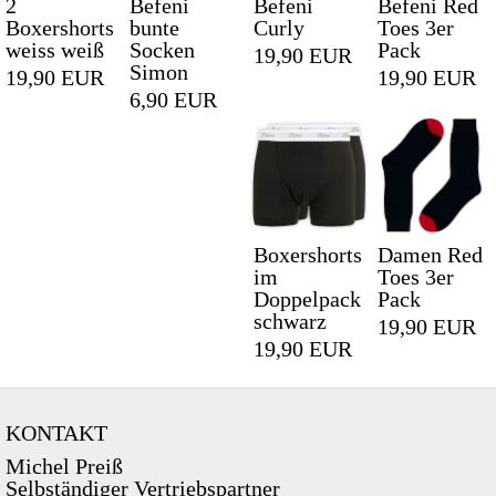
2
Befeni
Befeni
Befeni Red
Boxershorts
bunte
Curly
Toes 3er
weiss weiß
Socken
Pack
19,90 EUR
Simon
19,90 EUR
19,90 EUR
6,90 EUR
Boxershorts
Damen Red
im
Toes 3er
Doppelpack
Pack
schwarz
19,90 EUR
19,90 EUR
KONTAKT
Michel Preiß
Selbständiger Vertriebspartner