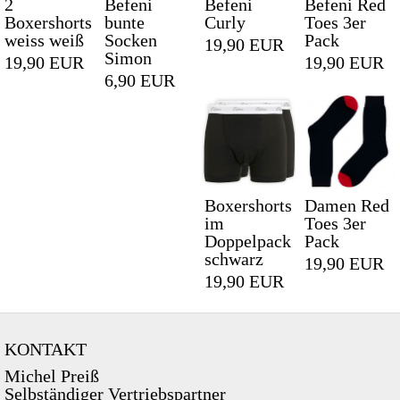
2
Befeni
Befeni
Befeni Red
Boxershorts
bunte
Curly
Toes 3er
weiss weiß
Socken
Pack
19,90 EUR
Simon
19,90 EUR
19,90 EUR
6,90 EUR
Boxershorts
Damen Red
im
Toes 3er
Doppelpack
Pack
schwarz
19,90 EUR
19,90 EUR
KONTAKT
Michel Preiß
Selbständiger Vertriebspartner